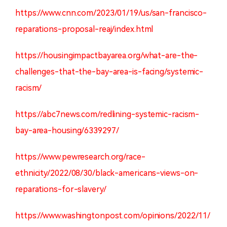
https://www.cnn.com/2023/01/19/us/san-francisco-
reparations-proposal-reaj/index.html
https://housingimpactbayarea.org/what-are-the-
challenges-that-the-bay-area-is-facing/systemic-
racism/
https://abc7news.com/redlining-systemic-racism-
bay-area-housing/6339297/
https://www.pewresearch.org/race-
ethnicity/2022/08/30/black-americans-views-on-
reparations-for-slavery/
https://www.washingtonpost.com/opinions/2022/11/