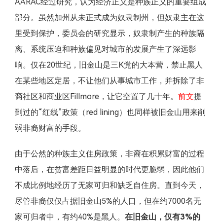
AARAC经过研究，认为经济正义是种族正义的重要组成
部分。虽然加州从未正式成为奴隶制州，但奴隶主在这
里受到保护，委员会的研究显示，奴隶制产生的种族隔
离、系统压迫和种族偏见对城市的发展产生了深远影
响。仅在20世纪，旧金山是三K党的大本营，禁止黑人
在某些地区定居，不让他们从事城市工作，并拆除了非
裔社区和商业区Fillmore，让它空置了几十年。
前文
提
到过的“红线”政策（red lining）也同样被旧金山用来削
弱非裔财富的手段。
由于公然的种族主义住房政策，非裔在积累财富的过程
中落后，在贫富差距日益明显的时代更脆弱，因此他们
不成比例地经历了无家可归和缺乏自住房。直到今天，
尽管非裔仅仅占据旧金山5%的人口，但在约7000名无
家可归者中，有约40%是黑人。
在旧金山，仅有3%的