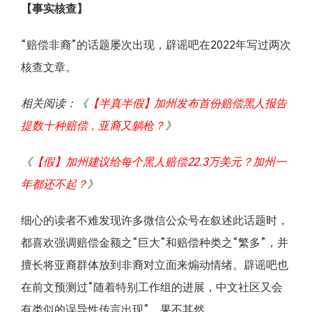
【事实核查】
“赔偿非裔”的话题屡次出现，辟谣吧在2022年写过两次
核查文章。
相关阅读：《
【半真半假】加州发布首份赔偿黑人报告
提数十种赔偿，亚裔又躺枪？
》
《
【假】加州建议给每个黑人赔偿22.3万美元？加州一
年都还不起？
》
细心的读者不难发现许多微信公众号在叙述此话题时，
都喜欢强调赔偿金额之“巨大”和赔偿种类之“繁多”，并
擅长将亚裔群体放到非裔对立面来煽动情绪。辟谣吧也
在前文预测过“随着特别工作组的进展，中文社区又会
有类似的误导性传言出现”，果不其然。