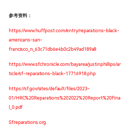
参考资料：
https://www.huffpost.com/entry/reparations-black-
americans-san-
francisco_n_63c71db6e4b0c2b49ad189a8
https://www.sfchronicle.com/bayarea/justinphillips/ar
ticle/sf-reparations-black-17716918.php
https://sf.gov/sites/default/files/2023-
01/HRC%20Reparations%202022%20Report%20Fina
l_0.pdf
Sfreparations.org