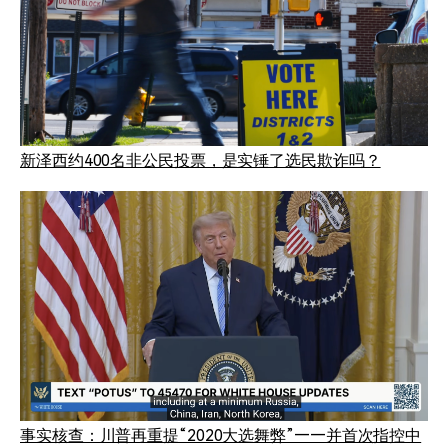
新泽西约400名非公民投票，是实锤了选民欺诈吗？
事实核查：川普再重提“2020大选舞弊”——并首次指控中