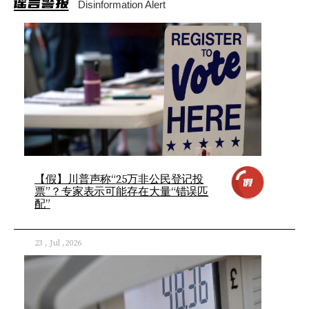
谣言警报
Disinformation Alert
【假】川普声称“25万非公民登记投
票”？专家表示可能存在大量“错误匹
配”
23 , Jul ,2026