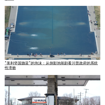
“美利坚国旗蓝”的泡沫：从倒影池闹剧看川普政府的系统
性溃败