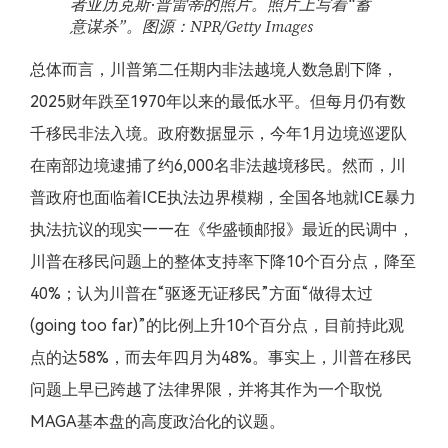
者亚历克斯·普雷蒂的照片。照片上写着“蓄
意谋杀”。图源：NPR/Getty Images
总体而言，川普第二任期内非法越境人数急剧下降，
2025财年跌至1970年以来的最低水平。但每月仍有数
千移民非法入境。政府数据显示，今年1月边境巡逻队
在南部边境逮捕了约6,000名非法越境移民。然而，川
普政府也面临着ICE执法边界模糊，全国各地就ICE暴力
执法抗议的现实——在《华盛顿邮报》最近的民调中，
川普在移民问题上的整体支持率下降10个百分点，降至
40%；认为川普在“驱逐无证移民”方面“做得太过
(going too far)”的比例上升10个百分点，目前持此观
点的达58%，而去年四月为48%。事实上，川普在移民
问题上早已跨越了法律界限，并将其作为一个取悦
MAGA基本盘的高度政治化的议题。