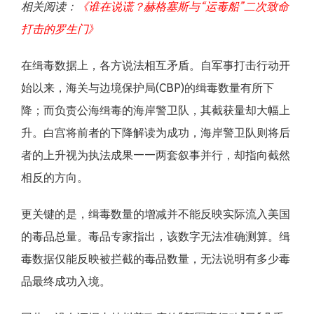
相关阅读：
《谁在说谎？赫格塞斯与“运毒船”二次致命
打击的罗生门》
在缉毒数据上，各方说法相互矛盾。自军事打击行动开
始以来，海关与边境保护局(CBP)的缉毒数量有所下
降；而负责公海缉毒的海岸警卫队，其截获量却大幅上
升。白宫将前者的下降解读为成功，海岸警卫队则将后
者的上升视为执法成果——两套叙事并行，却指向截然
相反的方向。
更关键的是，缉毒数量的增减并不能反映实际流入美国
的毒品总量。毒品专家指出，该数字无法准确测算。缉
毒数据仅能反映被拦截的毒品数量，无法说明有多少毒
品最终成功入境。