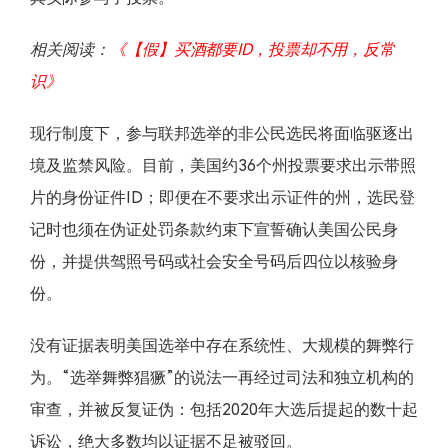
相关阅读：
《【假】买酒都要ID，投票却不用，反常
识》
现行制度下，参与联邦选举的非公民选民将面临驱逐出
境及监禁风险。目前，美国约36个州投票要求出示带照
片的身份证件ID；即便在不要求出示证件的州，选民登
记时也须在伪证处罚条款约束下宣誓确认美国公民身
份，并提供驾照号码或社会安全号码后四位以核验身
份。
没有证据表明美国选举中存在系统性、大规模的舞弊行
为。“选举舞弊猖獗”的说法一再经过司法和独立机构的
审查，并被反复证伪：包括2020年大选后提起的数十起
诉讼，绝大多数均以证据不足被驳回。