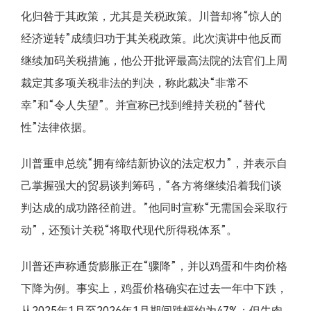
化归咎于其政策，尤其是关税政策。川普却将“惊人的
经济逆转”成绩归功于其关税政策。此次演讲中他反而
继续加码关税措施，他公开批评最高法院的法官们上周
裁定其多项关税非法的判决，称此裁决“非常不
幸”和“令人失望”。并宣称已找到维持关税的“替代
性”法律依据。
川普重申总统“拥有缔结新协议的法定权力”，并表示自
己掌握强大的贸易谈判筹码，“各方将继续沿着我们谈
判达成的成功路径前进。”他同时宣称“无需国会采取行
动”，还预计关税“将取代现代所得税体系”。
川普还声称通货膨胀正在“骤降”，并以鸡蛋和牛肉价格
下降为例。事实上，鸡蛋价格确实在过去一年中下跌，
从2025年1月至2026年1月期间跌幅约为47%；但牛肉