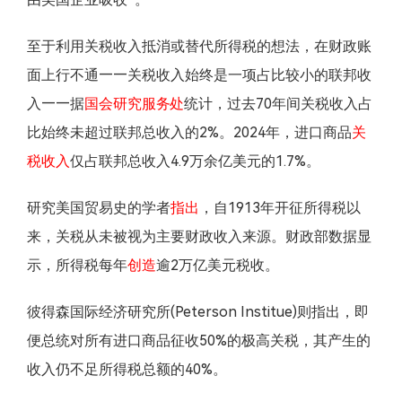
至于利用关税收入抵消或替代所得税的想法，在财政账
面上行不通——关税收入始终是一项占比较小的联邦收
入——据
国会研究服务处
统计，过去70年间关税收入占
比始终未超过联邦总收入的2%。2024年，进口商品
关
税收入
仅占联邦总收入4.9万余亿美元的1.7%。
研究美国贸易史的学者
指出
，自1913年开征所得税以
来，关税从未被视为主要财政收入来源。财政部数据显
示，所得税每年
创造
逾2万亿美元税收。
彼得森国际经济研究所(Peterson Institue)则指出，即
便总统对所有进口商品征收50%的极高关税，其产生的
收入仍不足所得税总额的40%。