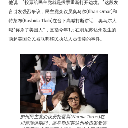
他说：“投票给民主党就是投票重新打开边境。”这段发
言引发强烈争议，民主党众议员奥马尔(Ilhan Omar)和
特莱布(Rashida Tlaib)在台下高喊打断讲话，奥马尔大
喊“你杀了美国人”，直指今年1月在明尼苏达州发生的
两起美国公民被联邦移民执法人员击毙的事件。
加州民主党众议员托雷斯(Norma Torres)在
川普演讲期间，高举明尼苏达州枪击案受害