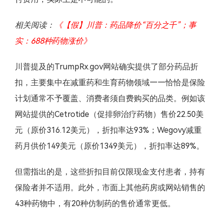
相关阅读：
《【假】川普：药品降价“百分之千”；事
实：688种药物涨价》
川普提及的TrumpRx.gov网站确实提供了部分药品折
扣，主要集中在减重药和生育药物领域——恰恰是保险
计划通常不予覆盖、消费者须自费购买的品类。例如该
网站提供的Cetrotide（促排卵治疗药物）售价22.50美
元（原价316.12美元），折扣率达93%；Wegovy减重
药月供价149美元（原价1349美元），折扣率达89%。
但需指出的是，这些折扣目前仅限现金支付患者，持有
保险者并不适用。此外，市面上其他药房或网站销售的
43种药物中，有20种仿制药的售价通常更低。