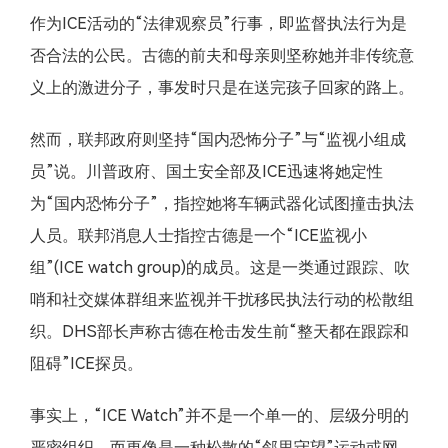
作为ICE活动的“法律观察员”行事，即监督执法行为是
否合法的公民。古德的前夫和母亲则坚称她并非传统意
义上的激进分子，事发时只是在送完孩子回家的路上。
然而，联邦政府则坚持“国内恐怖分子”与“监视小组成
员”说。川普政府、国土安全部及ICE迅速将她定性
为“国内恐怖分子”，指控她将车辆武器化试图撞击执法
人员。联邦消息人士指控古德是一个“ICE监视小
组”(ICE watch group)的成员。这是一类通过跟踪、吹
哨和社交媒体群组来监视并干扰移民执法行动的松散组
织。DHS部长声称古德在枪击发生前“整天都在跟踪和
阻碍”ICE探员。
事实上，“ICE Watch”并不是一个单一的、层级分明的
严密组织，而更像是一种松散的“邻里守望”运动或网