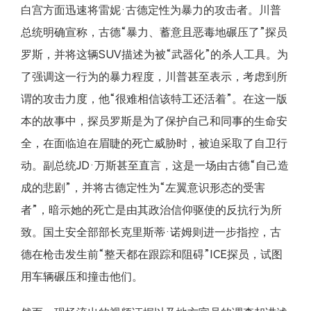
白宫方面迅速将雷妮·古德定性为暴力的攻击者。川普
总统明确宣称，古德“暴力、蓄意且恶毒地碾压了”探员
罗斯，并将这辆SUV描述为被“武器化”的杀人工具。为
了强调这一行为的暴力程度，川普甚至表示，考虑到所
谓的攻击力度，他“很难相信该特工还活着”。在这一版
本的故事中，探员罗斯是为了保护自己和同事的生命安
全，在面临迫在眉睫的死亡威胁时，被迫采取了自卫行
动。副总统JD·万斯甚至直言，这是一场由古德“自己造
成的悲剧”，并将古德定性为“左翼意识形态的受害
者”，暗示她的死亡是由其政治信仰驱使的反抗行为所
致。国土安全部部长克里斯蒂·诺姆则进一步指控，古
德在枪击发生前“整天都在跟踪和阻碍”ICE探员，试图
用车辆碾压和撞击他们。