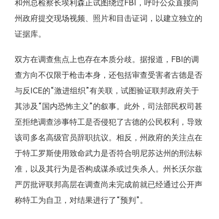
和州总检察长埃利森正试图绕过FBI，呼吁公众直接向
州政府提交现场视频、照片和目击证词，以建立独立的
证据库。
双方在调查焦点上也存在本质分歧。据报道，FBI的调
查方向不仅限于枪击本身，还包括审查受害者古德是否
与反ICE的“激进组织”有关联，试图验证联邦政府关于
其涉及“国内恐怖主义”的叙事。此外，司法部民权司甚
至拒绝调查涉事特工是否侵犯了古德的公民权利，导致
该司多名高级官员辞职抗议。相反，州政府的关注点在
于特工罗斯使用致命武力是否符合明尼苏达州的刑法标
准，以及其行为是否构成谋杀或过失杀人。州长沃尔兹
严厉批评联邦高层在调查尚未完成前就已经通过公开声
称特工为自卫，对结果进行了“预判”。