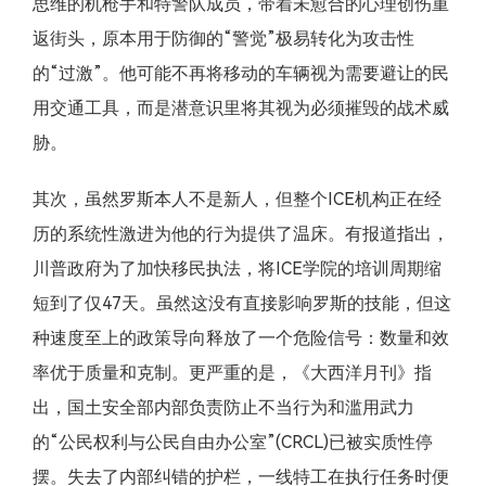
思维的机枪手和特警队成员，带着未愈合的心理创伤重
返街头，原本用于防御的“警觉”极易转化为攻击性
的“过激”。他可能不再将移动的车辆视为需要避让的民
用交通工具，而是潜意识里将其视为必须摧毁的战术威
胁。
其次，虽然罗斯本人不是新人，但整个ICE机构正在经
历的系统性激进为他的行为提供了温床。有报道指出，
川普政府为了加快移民执法，将ICE学院的培训周期缩
短到了仅47天。虽然这没有直接影响罗斯的技能，但这
种速度至上的政策导向释放了一个危险信号：数量和效
率优于质量和克制。更严重的是，《大西洋月刊》指
出，国土安全部内部负责防止不当行为和滥用武力
的“公民权利与公民自由办公室”(CRCL)已被实质性停
摆。失去了内部纠错的护栏，一线特工在执行任务时便