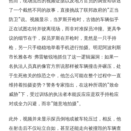
然而，现场流出的视频证据以及地方官员的调查却讲述
了一个截然不同的故事，直接挑战了联邦政府的“正当
防卫”说。视频显示，当罗斯开枪时，古德的车辆似乎
正在试图右转并驶离现场，而非对准探员冲撞。更具争
议的细节在于，探员罗斯在开枪时，竟然是一只手持
枪，另一只手稳稳地举着手机进行拍摄。明尼阿波利斯
市长雅各布·弗雷敏锐地抓住了这一逻辑漏洞：如果一
名执法人员真的像官方所说那样被车辆撞击并碾压，处
于生死攸关的惊恐之中，他怎么可能在整个过程中一直
维持着拍摄姿势？警务专家指出，在这种所谓的“致命
威胁”下，受过训练的执法者本能反应应是双手持枪应
对或全力闪避，而非“随意地拍摄”。
此外，视频并未显示探员倒地或被车轮压过，相反，他
在射击后不仅站立自如，甚至还能走向被撞毁的车辆查