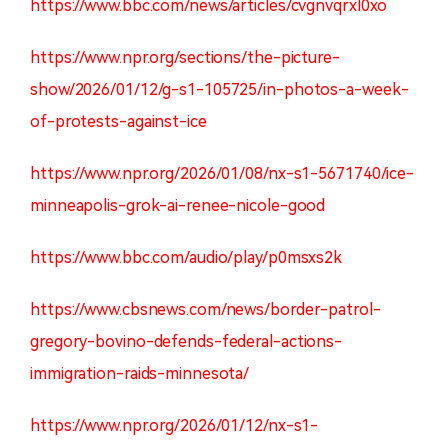
https://www.bbc.com/news/articles/cvgnvqrxl0xo
https://www.npr.org/sections/the-picture-
show/2026/01/12/g-s1-105725/in-photos-a-week-
of-protests-against-ice
https://www.npr.org/2026/01/08/nx-s1-5671740/ice-
minneapolis-grok-ai-renee-nicole-good
https://www.bbc.com/audio/play/p0msxs2k
https://www.cbsnews.com/news/border-patrol-
gregory-bovino-defends-federal-actions-
immigration-raids-minnesota/
https://www.npr.org/2026/01/12/nx-s1-