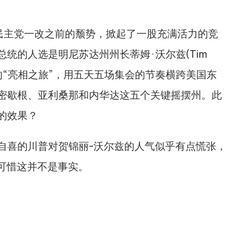
，民主党一改之前的颓势，掀起了一股充满活力的竞
统的人选是明尼苏达州州长蒂姆·沃尔兹(Tim
集的“亮相之旅”，用五天五场集会的节奏横跨美国东
密歇根、亚利桑那和内华达这五个关键摇摆州。此
的效果？
自喜的川普对贺锦丽-沃尔兹的人气似乎有点慌张，
可惜这并不是事实。