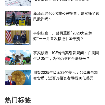
新泽西约400名非公民投票，是实锤了选
民欺诈吗？
事实核查：川普再重提“2020大选舞
弊”——并首次指控中国干预？
事实核查：ICE枪击案引发疑问：在美国
生活35年，为何仍没有合法身份？
川普2025年吸金22亿美元：65%来自加
密货币，近百万投资者亏损38亿美元
热门标签