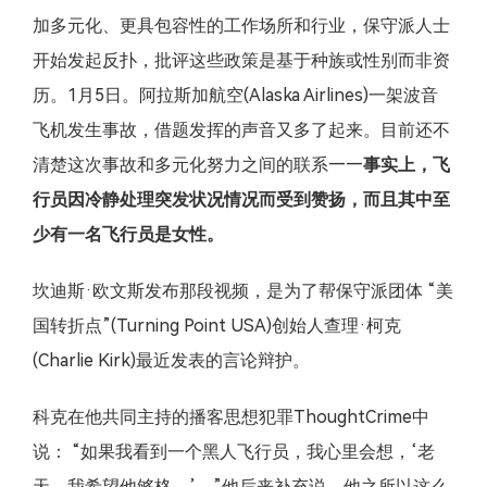
加多元化、更具包容性的工作场所和行业，保守派人士
开始发起反扑，批评这些政策是基于种族或性别而非资
历。1月5日。阿拉斯加航空(Alaska Airlines)一架波音
飞机发生事故，借题发挥的声音又多了起来。目前还不
清楚这次事故和多元化努力之间的联系——
事实上，飞
行员因冷静处理突发状况情况而受到赞扬，而且其中至
少有一名飞行员是女性。
坎迪斯·欧文斯发布那段视频，是为了帮保守派团体 “美
国转折点”(Turning Point USA)创始人查理·柯克
(Charlie Kirk)最近发表的言论辩护。
科克在他共同主持的播客思想犯罪ThoughtCrime中
说： “如果我看到一个黑人飞行员，我心里会想，‘老
天，我希望他够格，’。”他后来补充说，他之所以这么