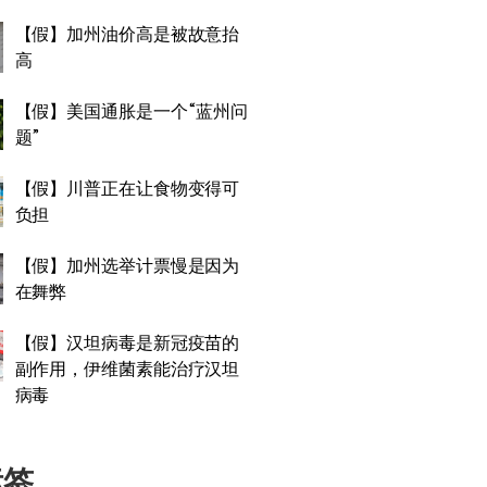
【假】加州油价高是被故意抬
高
【假】美国通胀是一个“蓝州问
题”
【假】川普正在让食物变得可
负担
【假】加州选举计票慢是因为
在舞弊
【假】汉坦病毒是新冠疫苗的
副作用，伊维菌素能治疗汉坦
病毒
标签