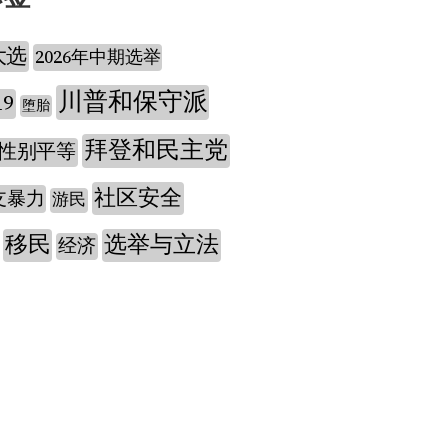
大选
2026年中期选举
川普和保守派
19
堕胎
拜登和民主党
性别平等
社区安全
支暴力
游民
移民
选举与立法
经济