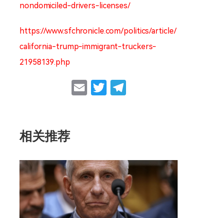
nondomiciled-drivers-licenses/
https://www.sfchronicle.com/politics/article/
california-trump-immigrant-truckers-
21958139.php
Email
Twitter
Telegram
相关推荐