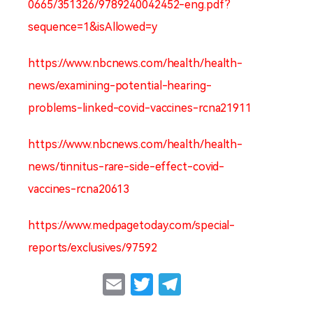
0665/351326/9789240042452-eng.pdf?
sequence=1&isAllowed=y
https://www.nbcnews.com/health/health-
news/examining-potential-hearing-
problems-linked-covid-vaccines-rcna21911
https://www.nbcnews.com/health/health-
news/tinnitus-rare-side-effect-covid-
vaccines-rcna20613
https://www.medpagetoday.com/special-
reports/exclusives/97592
Email
Twitter
Telegram