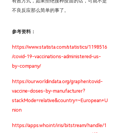
有效方式，如果拒绝接种疫苗的话，可就不是
不良反应那么简单的事了。
参考资料：
https://www.statista.com/statistics/1198516
/covid-19-vaccinations-administered-us-
by-company/
https://ourworldindata.org/grapher/covid-
vaccine-doses-by-manufacturer?
stackMode=relative&country=~European+U
nion
https://apps.who.int/iris/bitstream/handle/1