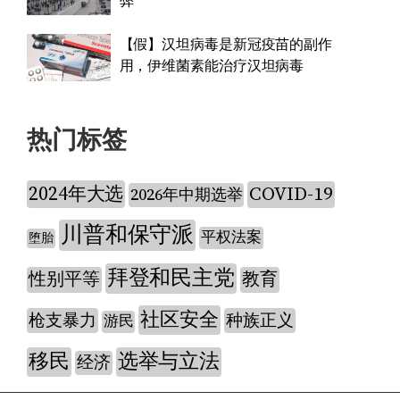
弊
【假】汉坦病毒是新冠疫苗的副作
用，伊维菌素能治疗汉坦病毒
热门标签
2024年大选
COVID-19
2026年中期选举
川普和保守派
平权法案
堕胎
拜登和民主党
性别平等
教育
社区安全
枪支暴力
种族正义
游民
移民
选举与立法
经济