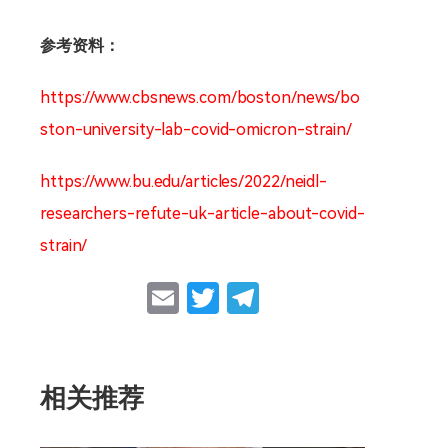
参考资料：
https://www.cbsnews.com/boston/news/bo
ston-university-lab-covid-omicron-strain/
https://www.bu.edu/articles/2022/neidl-
researchers-refute-uk-article-about-covid-
strain/
Email
Twitter
Telegram
相关推荐