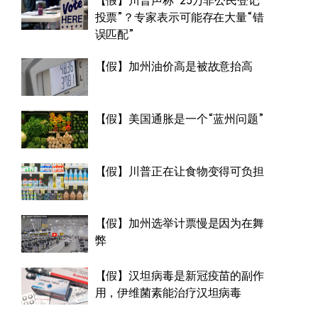
【假】川普声称“25万非公民登记
投票”？专家表示可能存在大量“错
误匹配”
【假】加州油价高是被故意抬高
【假】美国通胀是一个“蓝州问题”
【假】川普正在让食物变得可负担
【假】加州选举计票慢是因为在舞
弊
【假】汉坦病毒是新冠疫苗的副作
用，伊维菌素能治疗汉坦病毒