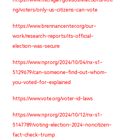
ng/voters/only-us-citizens-can-vote
https://www.brennancenter.org/our-
work/research-reports/its-official-
election-was-secure
https://www.npr.org/2024/10/04/nx-s1-
5129679/can-someone-find-out-whom-
you-voted-for-explained
https://www.vote.org/voter-id-laws
https://www.npr.org/2024/10/12/nx-s1-
5147789/voting-election-2024-noncitizen-
fact-check-trump