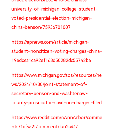
university-of-michigan-college-student-
voted-presidential-election-michigan-
china-benson/75936701007
https://apnews.com/article/michigan-
student-noncitizen-voting-charges-china-
19edcea1ca92ef163d50282dc55742ba
https://www.michigan.gov/sos/resources/ne
ws/2024/10/30/joint-statement-of-
secretary-benson-and-washtenaw-
county-prosecutor-savit-on-charges-filed
https://www.reddit.com/r/AnnArbor/comme
nts/1gfwj2t/comment/lup2u41/