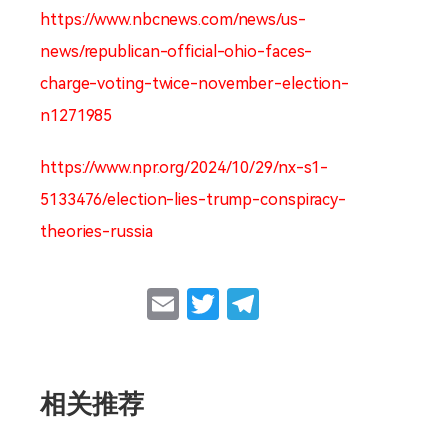
https://www.nbcnews.com/news/us-
news/republican-official-ohio-faces-
charge-voting-twice-november-election-
n1271985
https://www.npr.org/2024/10/29/nx-s1-
5133476/election-lies-trump-conspiracy-
theories-russia
Email
Twitter
Telegram
相关推荐