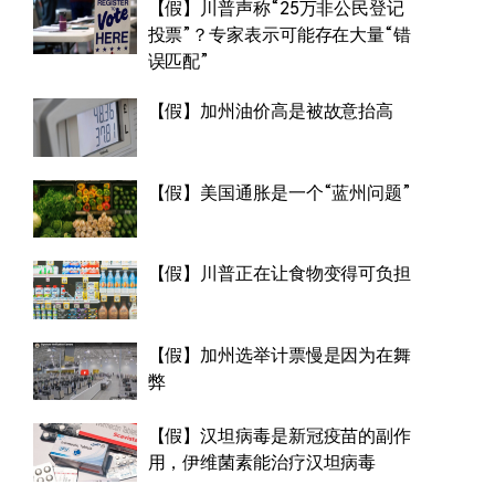
【假】川普声称“25万非公民登记
投票”？专家表示可能存在大量“错
误匹配”
【假】加州油价高是被故意抬高
【假】美国通胀是一个“蓝州问题”
【假】川普正在让食物变得可负担
【假】加州选举计票慢是因为在舞
弊
【假】汉坦病毒是新冠疫苗的副作
用，伊维菌素能治疗汉坦病毒