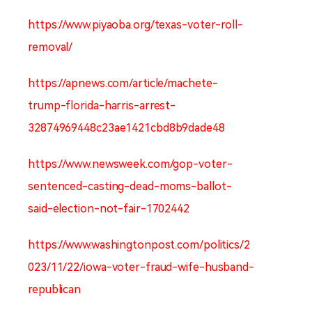
https://www.piyaoba.org/texas-voter-roll-
removal/
https://apnews.com/article/machete-
trump-florida-harris-arrest-
32874969448c23ae1421cbd8b9dade48
https://www.newsweek.com/gop-voter-
sentenced-casting-dead-moms-ballot-
said-election-not-fair-1702442
https://www.washingtonpost.com/politics/2
023/11/22/iowa-voter-fraud-wife-husband-
republican