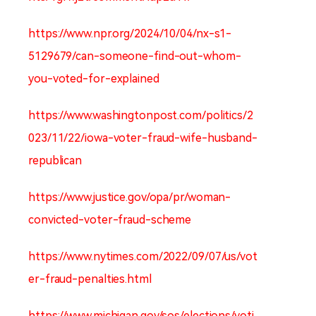
https://www.npr.org/2024/10/04/nx-s1-
5129679/can-someone-find-out-whom-
you-voted-for-explained
https://www.washingtonpost.com/politics/2
023/11/22/iowa-voter-fraud-wife-husband-
republican
https://www.justice.gov/opa/pr/woman-
convicted-voter-fraud-scheme
https://www.nytimes.com/2022/09/07/us/vot
er-fraud-penalties.html
https://www.michigan.gov/sos/elections/voti