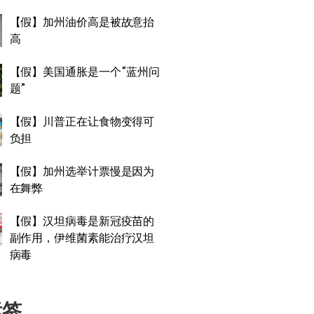
【假】加州油价高是被故意抬
高
【假】美国通胀是一个“蓝州问
题”
【假】川普正在让食物变得可
负担
【假】加州选举计票慢是因为
在舞弊
【假】汉坦病毒是新冠疫苗的
副作用，伊维菌素能治疗汉坦
病毒
标签