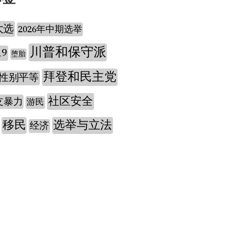
大选
2026年中期选举
川普和保守派
19
堕胎
拜登和民主党
性别平等
社区安全
支暴力
游民
移民
选举与立法
经济