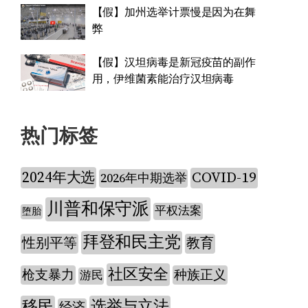
【假】加州选举计票慢是因为在舞
弊
【假】汉坦病毒是新冠疫苗的副作
用，伊维菌素能治疗汉坦病毒
热门标签
2024年大选
COVID-19
2026年中期选举
川普和保守派
平权法案
堕胎
拜登和民主党
性别平等
教育
社区安全
枪支暴力
种族正义
游民
移民
选举与立法
经济